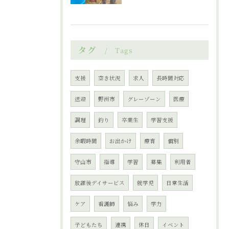
タグ
Tags
支援
空き状況
求人
長時間対応
送迎
野洲市
グレーゾーン
医療
調理
釣り
卒業生
学習支援
余暇時間
お出かけ
療育
個別
守山市
指導
学習
募集
利用者
放課後デイサービス
就学児
日常生活
ケア
看護師
悩み
学力
子どもたち
連携
休日
イベント