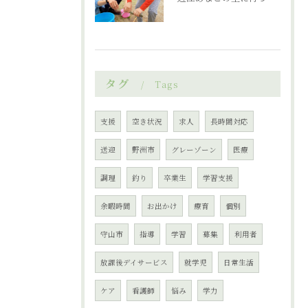
タグ
Tags
支援
空き状況
求人
長時間対応
送迎
野洲市
グレーゾーン
医療
調理
釣り
卒業生
学習支援
余暇時間
お出かけ
療育
個別
守山市
指導
学習
募集
利用者
放課後デイサービス
就学児
日常生活
ケア
看護師
悩み
学力