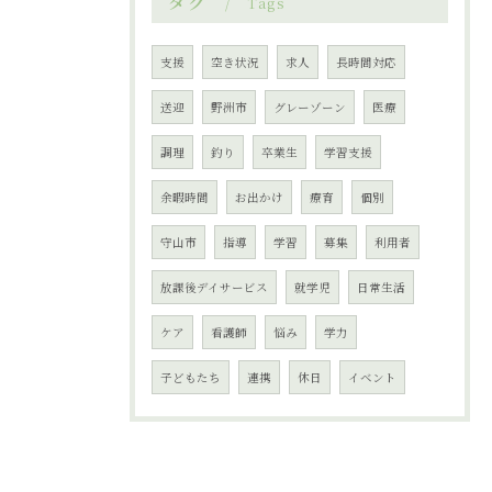
タグ
Tags
支援
空き状況
求人
長時間対応
送迎
野洲市
グレーゾーン
医療
調理
釣り
卒業生
学習支援
余暇時間
お出かけ
療育
個別
守山市
指導
学習
募集
利用者
放課後デイサービス
就学児
日常生活
ケア
看護師
悩み
学力
子どもたち
連携
休日
イベント