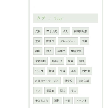
タグ
Tags
支援
空き状況
求人
長時間対応
送迎
野洲市
グレーゾーン
医療
調理
釣り
卒業生
学習支援
余暇時間
お出かけ
療育
個別
守山市
指導
学習
募集
利用者
放課後デイサービス
就学児
日常生活
ケア
看護師
悩み
学力
子どもたち
連携
休日
イベント